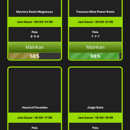
Mystery Reels Megaways
Treasure Mine Power Reels
Jam Gacor : 00:00-01:59
Jam Gacor : 20:00-21:59
Pola
Pola
8-5-8
7-7-7
Mainkan
Mainkan
58%
96%
Hoard of Poseidon
Jingle Bells
Jam Gacor : 16:00-17:59
Jam Gacor : 18:00-19:59
Pola
Pola