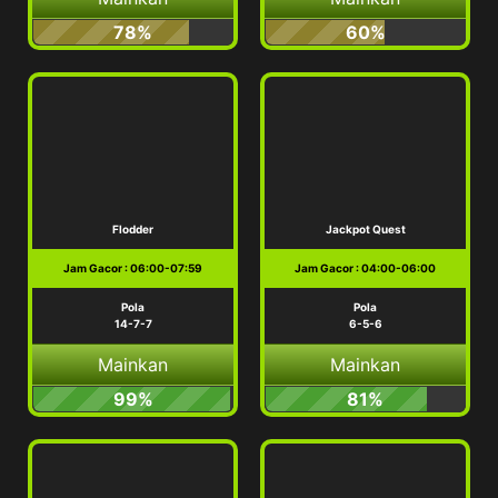
78%
60%
Flodder
Jackpot Quest
Jam Gacor : 06:00-07:59
Jam Gacor : 04:00-06:00
Pola
Pola
14-7-7
6-5-6
Mainkan
Mainkan
99%
81%