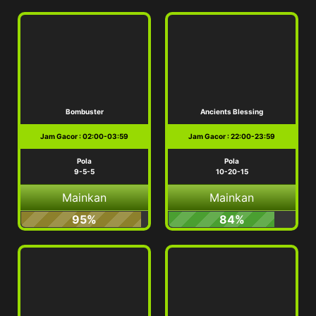
Bombuster
Ancients Blessing
Jam Gacor : 02:00-03:59
Jam Gacor : 22:00-23:59
Pola
Pola
9-5-5
10-20-15
Mainkan
Mainkan
95%
84%