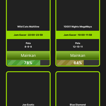
Wild Cats Multiline
10001 Nights MegaWays
Jam Gacor : 22:00-23:59
Jam Gacor : 10:00-11:59
Pola
Pola
8-9-8
12-15-11
Mainkan
Mainkan
78%
64%
Joe Exotic
Blue Diamond