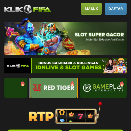
MASUK
DAFTAR