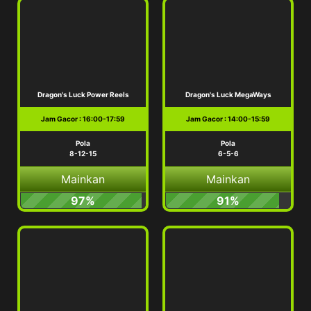
Dragon's Luck Power Reels
Dragon's Luck MegaWays
Jam Gacor : 16:00-17:59
Jam Gacor : 14:00-15:59
Pola
Pola
8-12-15
6-5-6
Mainkan
Mainkan
97%
91%