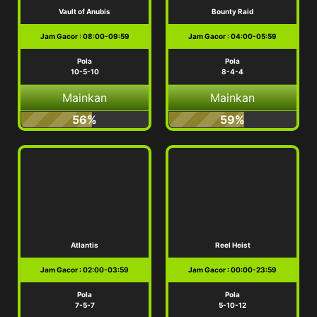
Vault of Anubis
Bounty Raid
Jam Gacor : 08:00-09:59
Jam Gacor : 04:00-05:59
Pola
Pola
10-5-10
8-4-4
Mainkan
Mainkan
56%
59%
Atlantis
Reel Heist
Jam Gacor : 02:00-03:59
Jam Gacor : 00:00-23:59
Pola
Pola
7-5-7
5-10-12