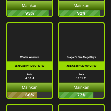
Mainkan
Mainkan
93%
92%
Winter Wonders
Dragon's Fire MegaWays
Jam Gacor : 12:00-13:59
Jam Gacor : 20:00-21:59
Pola
Pola
4-10-4
15-11-11
Mainkan
Mainkan
66%
77%