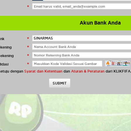
*
Akun Bank Anda
*
nk
*
kening
*
ekening
*
idasi
setuju dengan
Syarat dan Ketentuan
dan
Aturan & Peraturan
dari KLIKFIFA
SUBMIT