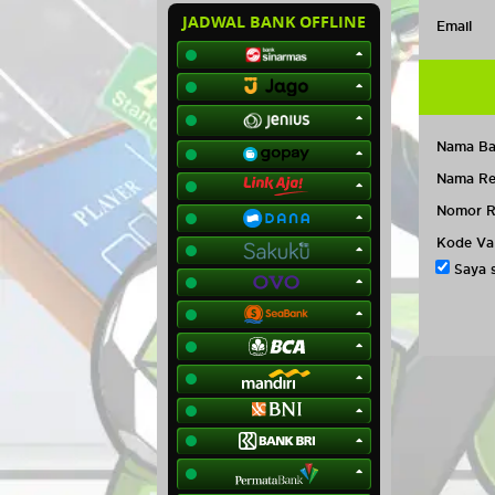
JADWAL BANK OFFLINE
Email
Nama Ba
Nama Re
Nomor R
Kode Val
Saya 