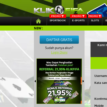
PROMO
PROMO
PROMO
SPORTBOOK
E-SPORTS
SLOTS
I
NEW :
DAFTAR GRATIS
Kami m
Sudah punya akun?
Login Disini
Usernam
Kata san
Konfirma
Mobile