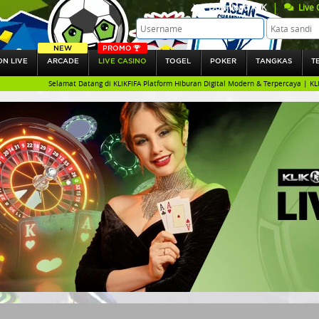
|
Download APK
Live 
NEW
PROMO
DN LIVE
ARCADE
LIVE CASINO
TOGEL
POKER
TANGKAS
T
Selamat Datang di KLIKFIFA Platform Hiburan Digital Modern & Terpercaya | KLIK