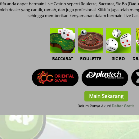
kfifa anda dapat bermain Live Casino seperti Roulette, Baccarat, Sic Bo (Dadu
 oleh dealer yang cantik, ramah, dan juga profesional. Klikfifa juga telah me
sehingga memberikan kenyamanan dalam bermain Live Casi
BACCARAT
ROULETTE
SIC BO
DR
Main Sekarang
Belum Punya Akun!
Daftar Gratis!