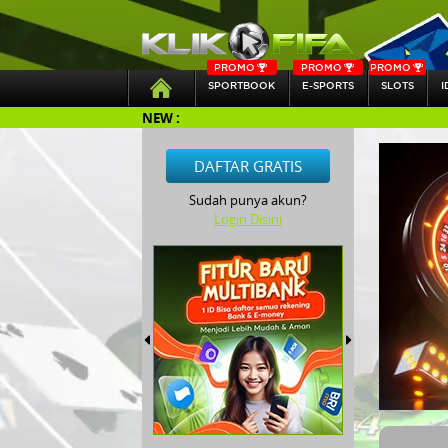
PROMO
PROMO
PROMO
SPORTBOOK
E-SPORTS
SLOTS
I
NEW :
DAFTAR GRATIS
Sudah punya akun?
Login Disini