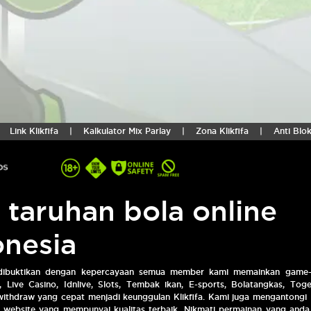
Link Klikfifa
|
Kalkulator Mix Parlay
|
Zona Klikfifa
|
Anti Blok
e taruhan bola online
onesia
 dibuktikan dengan kepercayaan semua member kami memainkan game
 Live Casino, Idnlive, Slots, Tembak ikan, E-sports, Bolatangkas, Tog
ithdraw yang cepat menjadi keunggulan Klikfifa. Kami juga mengantongi l
i website yang mempunyai kualitas terbaik. Nikmati permainan yang anda