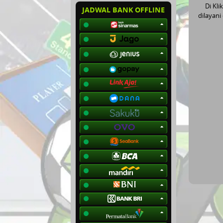
Di Kli
JADWAL BANK OFFLINE
dilayani